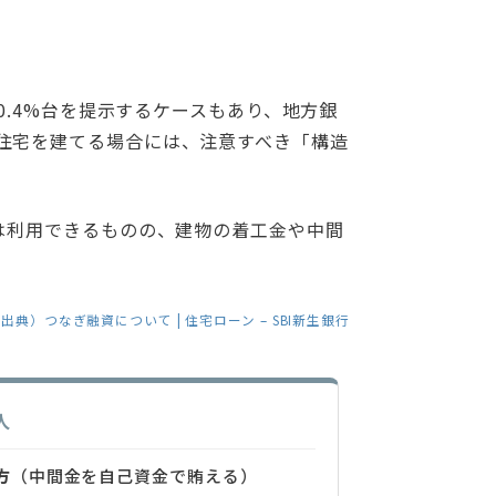
0.4%台を提示するケースもあり、地方銀
住宅を建てる場合には、注意すべき「構造
は利用できるものの、建物の着工金や中間
出典）つなぎ融資について | 住宅ローン – SBI新生銀行
人
方
（中間金を自己資金で賄える）