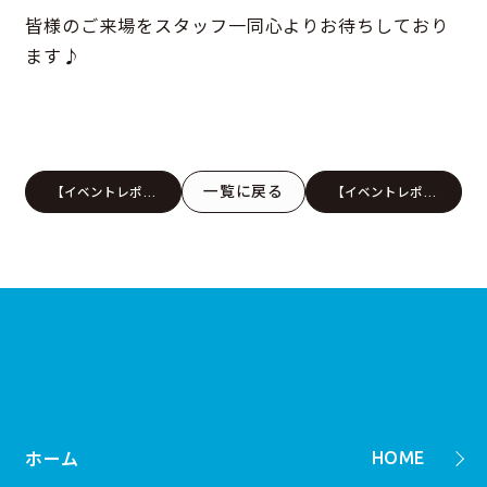
皆様のご来場をスタッフ一同心よりお待ちしており
ます♪
一覧に戻る
【イベントレポー
【イベントレポー
ト】うきうき！暮ら
ト】大好評！夏の高
しの性能体感フェア
断熱住宅体感フェア
♪in松山本店ショー
☆in松山本店ショー
ルーム
ルーム
ホーム
HOME