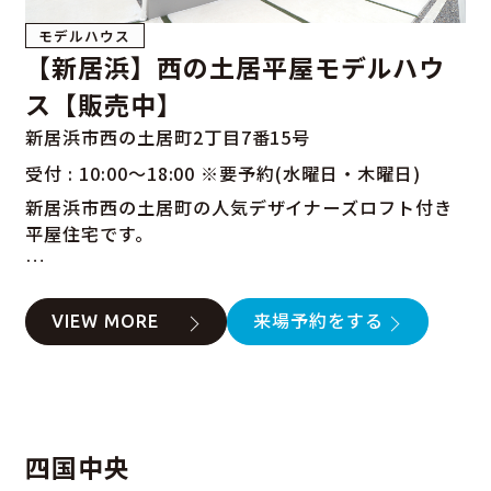
モデルハウス
【新居浜】西の土居平屋モデルハウ
ス【販売中】
新居浜市西の土居町2丁目7番15号
受付 : 10:00～18:00 ※要予約(水曜日・木曜日)
新居浜市西の土居町の人気デザイナーズロフト付き
平屋住宅です。
KOYO ARCHITECTS随一の注文住宅建築家が
設計を担当した珠玉のモデルハウス。
VIEW MORE
来場予約をする
こちらの物件では
近年ニーズが高まっている平屋住宅の
生活動線のメリットはそのままに
ご要望の多いロフト空間や
四国中央
屋根裏部屋を実現した