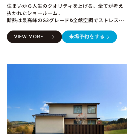
住まいから人生のクオリティを上げる、全てが考え
抜かれたショールーム。
断熱は最高峰のG3グレード&全館空調でストレスの
ない快適な空間を実現。
家族や仲間と贅沢な時間が楽しめるように、ライブ
VIEW MORE
来場予約をする
ラリーやシアタールーム、屋上も用意。
一人の時間も大切な誰かと過ごす時間もより幸せが
感じられる、"くらしを謳歌する"日々が体感できま
す。