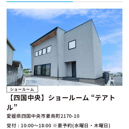
特別仕様のモデルハウスになります。
断熱性能はもちろん
HEAT20 G2仕様の高断熱住宅で
トリプルガラス樹脂サッシが
暑さ寒さからオーナー様を守ります。
イオンモール新居浜まで徒歩9分の好立地
人気の金栄小学校区
3台以上駐車可のおすすめ物件が
3SLDK3,290万円(税込)で
販売中のところ
7月31日までのご契約で
300万円お値引きの2,990万円(税込)で販売中です。
ショールーム
この機会にぜひお越しいただき、
【四国中央】ショールーム “テアト
居心地の良さをご体感くださいませ。
ル”
愛媛県四国中央市妻鳥町2170-10
受付 : 10:00～18:00 ※要予約(水曜日・木曜日)