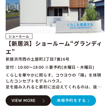
ショールーム
【新居浜】ショールーム“グランディ
エ”
新居浜市西の土居町2丁目7番16号
受付 : 10:00～18:00 ※要予約(水曜日・木曜日)
くらしを華やかに照らす、コウヨウの「陽」を体現
したコンセプトモデルハウス。
足を踏み入れると最初に出迎えてくれるのは、抜け
感を意識して設計された通り土間の玄関。
壁にはあたたかみのある質感の大谷石を採用し、大
VIEW MORE
来場予約をする
窓を配することで、閉塞感を排してミュージアムラ