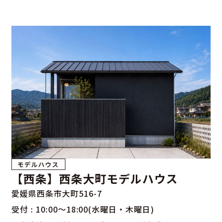
イクな雰囲気を演出。
その延長線上でアクセスするのは、明るい光に包ま
れるリビング。そしてラグジュアリー感あふれるラ
ウンジ風のダイニングキッチンへ。ゲストを華やか
に歓迎する動線が整えられています。
また、隣接した居室には設計コンセプト「陽」を体
現した暖炉と、それを囲む曲線が美しく、エレガン
トなデザインのソファが設置され、気兼ねなく共に
楽しむことができる設計となっています。
また、人気の住宅用サウナや外気浴を楽しめるバル
コニーなども備えており、家族や仲間と別荘で過ご
すような特別な時間が毎日楽しめる、ラグジュアリ
ーな空間が魅力のモデルハウスです。
モデルハウス
【西条】西条大町モデルハウス
愛媛県西条市大町516-7
受付 : 10:00～18:00(水曜日・木曜日)