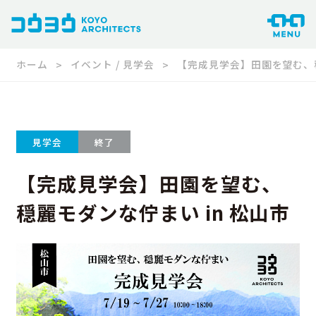
ホーム
イベント / 見学会
【完成見学会】田園を望む、穏
見学会
終了
【完成見学会】田園を望む、
穏麗モダンな佇まい in 松山市