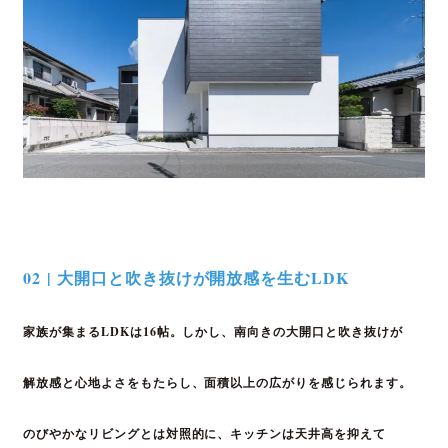
02 | 大開口と吹き抜けが開放感を生むLDK
家族が集まるLDKは16帖。しかし、南向きの
大開口と吹き抜けが
解放感と心地よさを
もたらし、面積以上の広がりを感じられます。
のびやかなリビングとは対照的に、キッチンは
天井
高を抑えて