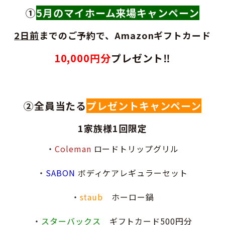
①
5月のマイホーム来場キャンペーン
2日前
までのご予約で、
Amazon
ギフトカード
10,000円分
プレゼント‼
②全員当たる
プレゼントキャンペーン
1家族様1回限定
・
Coleman
ロードトリップグリル
・
SABON
ボディケアレギュラーセット
・
staub
ホーロー鍋
・
スターバックス
ギフトカード500円分