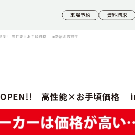
来場予約
資料請求
PEN!! 高性能×お手頃価格 in新居浜市萩生
 OPEN!! 高性能×お手頃価格 