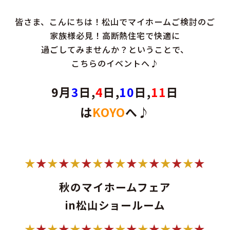
皆さま、こんにちは！松山でマイホームご検討のご
家族様必見！高断熱住宅で快適に
過ごしてみませんか？ということで、
こちらのイベントへ♪
9月
3
日,
4
日,
10
日,
11
日
は
KOYO
へ♪
★
★
★
★
★
★
★
★
★
★
★
★
★
★
★
★
秋のマイホームフェア
in松山ショールーム
★
★
★
★
★
★
★
★
★
★
★
★
★
★
★
★