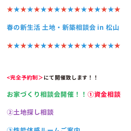
★
★
★
★
★
★
★
★
★
★
★
★
★
★
★
★
★
春の新生活 土地・新築相談会 in 松山
★
★
★
★
★
★
★
★
★
★
★
★
★
★
★
★
★
<完全予約制＞
にて開催致します！！
お家づくり相談会開催！！
①資金相談
②土地探し相談
③性能体感ルームご案内