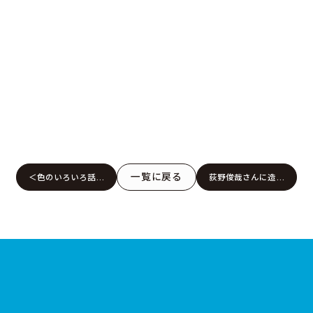
一覧に戻る
＜色のいろいろ話１
荻野俊哉さんに造園
＞体調管理に一役
を見に行きました。
よく眠れる色とは