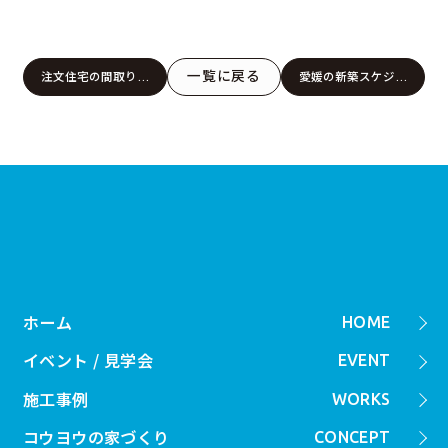
一覧に戻る
注文住宅の間取りの
愛媛の新築スケジュ
決め方とは？動線重
ールの期間と流れ！
視の失敗しないポイ
土地探しから入居ま
ント【松山市・今治
で【松山市・今治
市・四国中央市・西
市・四国中央市・西
条市・新居浜市】
条市・新居浜市】
ホーム
HOME
イベント / 見学会
EVENT
施工事例
WORKS
コウヨウの家づくり
CONCEPT