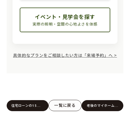
イベント・見学会を探す
実際の照明・空間の心地よさを体感
具体的なプランをご相談したい方は「来場予約」へ >
一覧に戻る
住宅ローンの15のポ
老後のマイホーム計
イント解説【＃４】
画で失敗しない建て
住宅ローン審査の不
方｜豊かな暮らしを
安を解決した5つの
実現する間取りのポ
実例｜転職・元ブラ
イントを解説