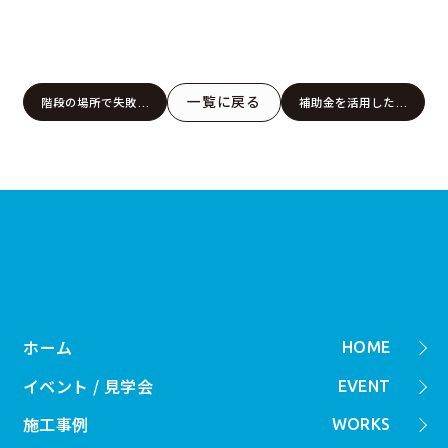
一覧に戻る
階段の場所で失敗し
補助金を活用した新
ない間取りの選び方
築住宅の賢い建て方
｜松山市・今治市・
｜松山市・今治市・
四国中央市・西条
四国中央市・西条
市・新居浜市の新築
市・新居浜市
住宅
ホーム
HOME
イベント / 見学会
EVENT
施工事例
WORKS