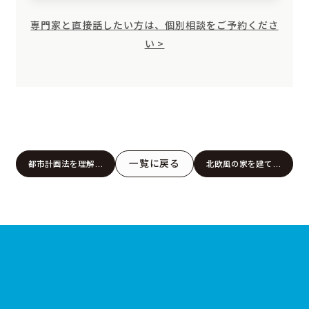
専門家と直接話したい方は、個別相談をご予約くださ
い >
一覧に戻る
都市計画法を理解し
北欧風の家を建てる
て理想の土地を選ぶ
コツとおしゃれな外
コツ｜松山市・今治
観のポイント｜松山
市・四国中央市・西
市・今治市・四国中
条市・新居浜市
央市・西条市・新居
浜市