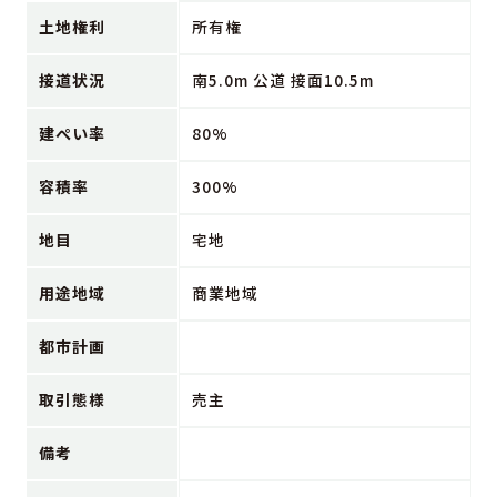
土地権利
所有権
接道状況
南5.0m 公道 接面10.5m
建ぺい率
80%
容積率
300%
地目
宅地
用途地域
商業地域
都市計画
取引態様
売主
備考