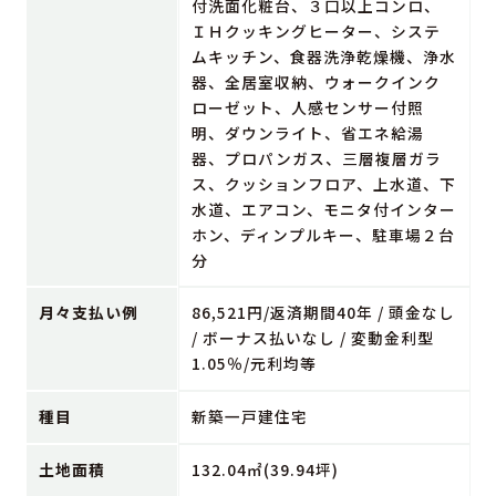
付洗面化粧台、３口以上コンロ、
ＩＨクッキングヒーター、システ
ムキッチン、食器洗浄乾燥機、浄水
器、全居室収納、ウォークインク
ローゼット、人感センサー付照
明、ダウンライト、省エネ給湯
器、プロパンガス、三層複層ガラ
ス、クッションフロア、上水道、下
水道、エアコン、モニタ付インター
ホン、ディンプルキー、駐車場２台
分
月々支払い例
86,521円/返済期間40年 / 頭金なし
/ ボーナス払いなし / 変動金利型
1.05％/元利均等
種目
新築一戸建住宅
土地面積
132.04㎡(39.94坪)