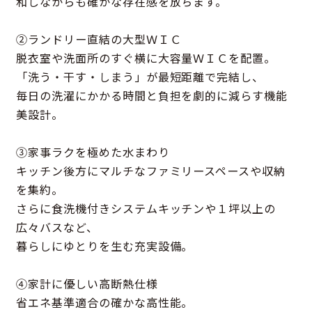
和しながらも確かな存在感を放ちます。
②ランドリー直結の大型ＷＩＣ
脱衣室や洗面所のすぐ横に大容量ＷＩＣを配置。
「洗う・干す・しまう」が最短距離で完結し、
毎日の洗濯にかかる時間と負担を劇的に減らす機能
美設計。
③家事ラクを極めた水まわり
キッチン後方にマルチなファミリースペースや収納
を集約。
さらに食洗機付きシステムキッチンや１坪以上の
広々バスなど、
暮らしにゆとりを生む充実設備。
④家計に優しい高断熱仕様
省エネ基準適合の確かな高性能。