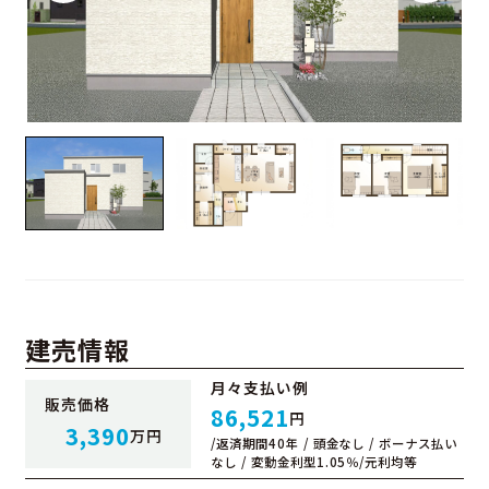
建売情報
月々支払い例
販売価格
86,521
円
3,390
万円
/返済期間40年 / 頭金なし / ボーナス払い
なし / 変動金利型1.05％/元利均等