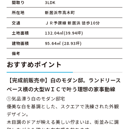
間取り
3LDK
所在地
新居浜市高木町
交通
ＪＲ予讃線 新居浜 徒歩10分
土地面積
132.04㎡(39.94坪)
建物面積
95.64㎡ (28.93坪)
備考
おすすめポイント
【完成前販売中】白のモダン邸。ランドリース
ペース横の大型ＷＩＣで叶う理想の家事動線
①気品漂う白のモダン邸宅
優美な白を基調とした、スクエアで洗練された外観
デザイン。
木目調のドアが映える美しい佇まいは、街並みに調