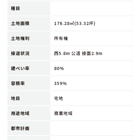
種目
土地面積
176.28㎡(53.32坪)
土地権利
所有権
接道状況
西5.8m 公道 接面2.9m
建ぺい率
80%
容積率
359%
地目
宅地
用途地域
商業地域
都市計画