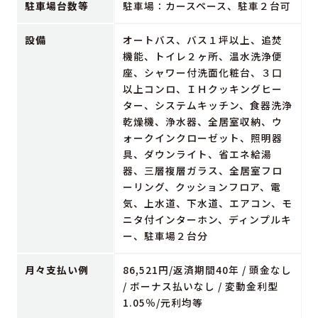
駐車場台数等
駐車場：カースペース、駐車２台可
設備
オートバス、バス１坪以上、追焚
機能、トイレ２ヶ所、温水洗浄便
座、シャワー付洗面化粧台、３口
以上コンロ、ＩＨクッキングヒー
ター、システムキッチン、食器洗浄
乾燥機、浄水器、全居室収納、ウ
ォークインクローゼット、照明器
具、ダウンライト、省エネ給湯
器、三層複層ガラス、全居室フロ
ーリング、クッションフロア、電
気、上水道、下水道、エアコン、モ
ニタ付インターホン、ディンプルキ
ー、駐車場２台分
月々支払い例
86,521円/返済期間40年 / 頭金なし
/ ボーナス払いなし / 変動金利型
1.05％/元利均等