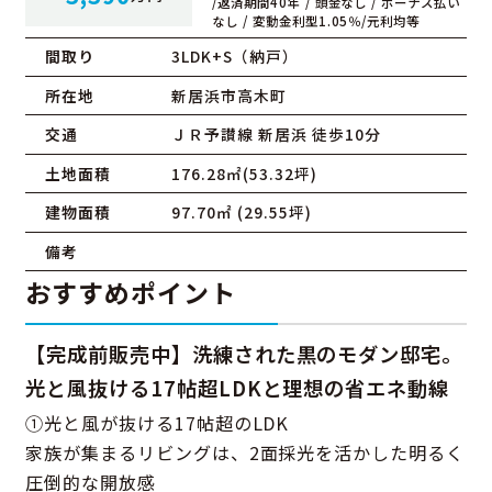
/返済期間40年 / 頭金なし / ボーナス払い
なし / 変動金利型1.05％/元利均等
間取り
3LDK+S（納戸）
所在地
新居浜市高木町
交通
ＪＲ予讃線 新居浜 徒歩10分
土地面積
176.28㎡(53.32坪)
建物面積
97.70㎡ (29.55坪)
備考
おすすめポイント
【完成前販売中】洗練された黒のモダン邸宅。
光と風抜ける17帖超LDKと理想の省エネ動線
①光と風が抜ける17帖超のLDK
家族が集まるリビングは、2面採光を活かした明るく
圧倒的な開放感