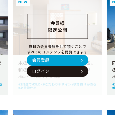
NEW
会員様
限定公開
無料の会員登録をして頂くことで
すべてのコンテンツを閲覧できます
会員登録
澄
木の香りと澄んだ空気に包まれる、
和の伝統美を纏った風雅な住まい
ログイン
松山・今治エリア A様邸
る
2階建て
3LDK
こだわりデザイン
吹き抜けがある
高性能住宅