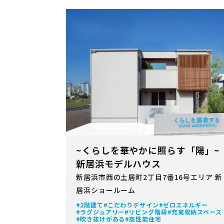
~くらしを華やかに照らす「陽」~
新居浜モデルハウス
新居浜市西の土居町2丁目7番16号エリア 新
居浜ショールーム
2階建て
こだわりデザイン
ゼロエネルギー
ラグジュアリー
リビング階段
充実収納スペース
吹き抜けがある
高性能住宅