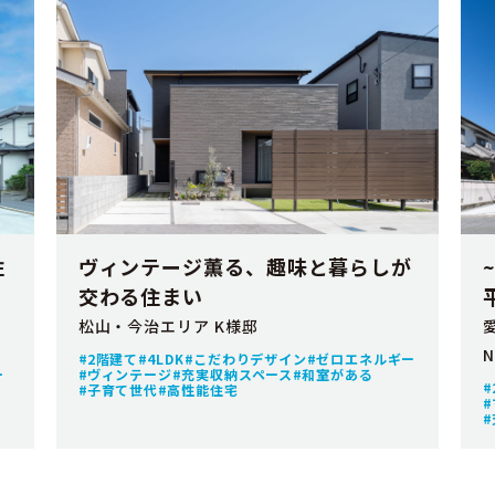
ヴィンテージ薫る、趣味と暮らしが
住
交わる住まい
松山・今治エリア K様邸
2階建て
4LDK
こだわりデザイン
ゼロエネルギー
ヴィンテージ
充実収納スペース
和室がある
ー
子育て世代
高性能住宅