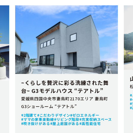
~くらしを贅沢に彩る洗練された舞
台~ G3モデルハウス “テアトル”
愛媛県四国中央市妻鳥町2170エリア 妻鳥町
G3ショールーム “テアトル”
2階建て
こだわりデザイン
ゼロエネルギー
ママの家事楽動線
リビング階段
充実収納スペース
吹き抜けがある
屋上庭園がある
高性能住宅