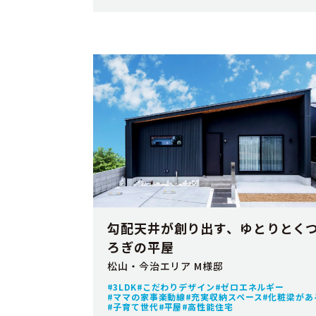
勾配天井が創り出す、ゆとりとく
ろぎの平屋
松山・今治エリア M様邸
3LDK
こだわりデザイン
ゼロエネルギー
ママの家事楽動線
充実収納スペース
化粧梁があ
子育て世代
平屋
高性能住宅