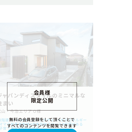
会員様
ジャパンディスタイルのミニマルな
限定公開
住まい
松山・今治エリア O様
無料の会員登録をして頂くことで
2階建て
4LDK
こだわりデザイン
ゼロエネルギー
ママの家事楽動線
充実収納スペース
和室がある
すべてのコンテンツを閲覧できます
子育て世代
高性能住宅