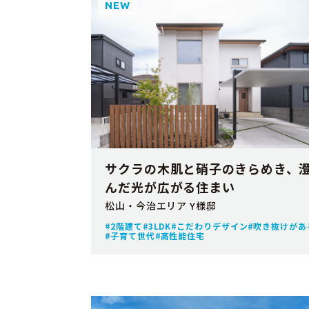
NEW
サクラの木肌と硝子のきらめき、
んだ光が広がる住まい
松山・今治エリア Y様邸
2階建て
3LDK
こだわりデザイン
吹き抜けがあ
子育て世代
高性能住宅