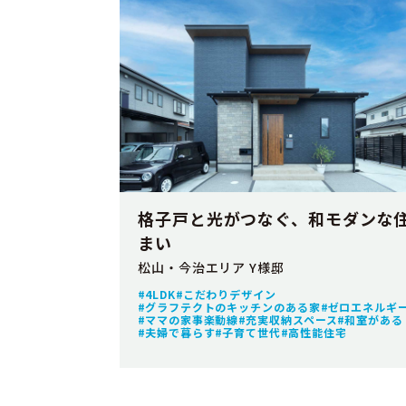
格子戸と光がつなぐ、和モダンな
まい
松山・今治エリア Y様邸
4LDK
こだわりデザイン
グラフテクトのキッチンのある家
ゼロエネルギ
ママの家事楽動線
充実収納スペース
和室がある
夫婦で暮らす
子育て世代
高性能住宅