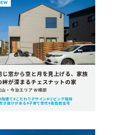
NEW
同じ窓から空と月を見上げる、家族
の絆が深まるチェスナットの家
松山・今治エリア W様邸
2階建て
こだわりデザイン
リビング階段
吹き抜けがある
子育て世代
高性能住宅