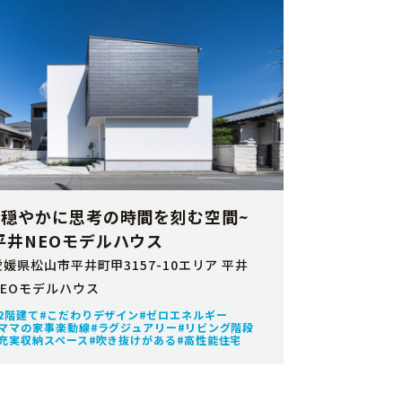
~穏やかに思考の時間を刻む空間~
平井NEOモデルハウス
愛媛県松山市平井町甲3157-10エリア 平井
NEOモデルハウス
2階建て
こだわりデザイン
ゼロエネルギー
ママの家事楽動線
ラグジュアリー
リビング階段
充実収納スペース
吹き抜けがある
高性能住宅