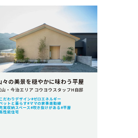
山々の美景を穏やかに味わう平屋
松山・今治エリア コウヨウスタッフH自邸
こだわりデザイン
ゼロエネルギー
ペットと暮らす
ママの家事楽動線
充実収納スペース
吹き抜けがある
平屋
高性能住宅