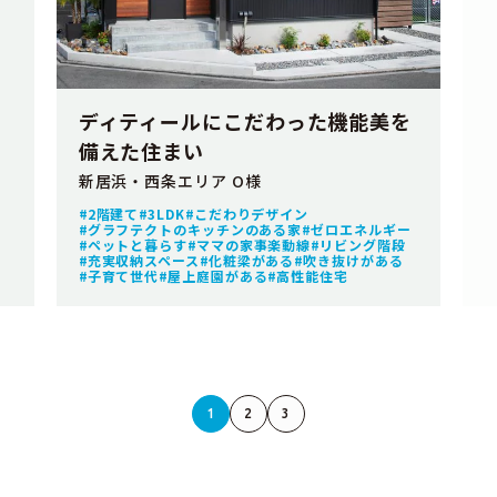
ディティールにこだわった機能美を
備えた住まい
新居浜・西条エリア O様
2階建て
3LDK
こだわりデザイン
グラフテクトのキッチンのある家
ゼロエネルギー
ペットと暮らす
ママの家事楽動線
リビング階段
充実収納スペース
化粧梁がある
吹き抜けがある
子育て世代
屋上庭園がある
高性能住宅
1
2
3